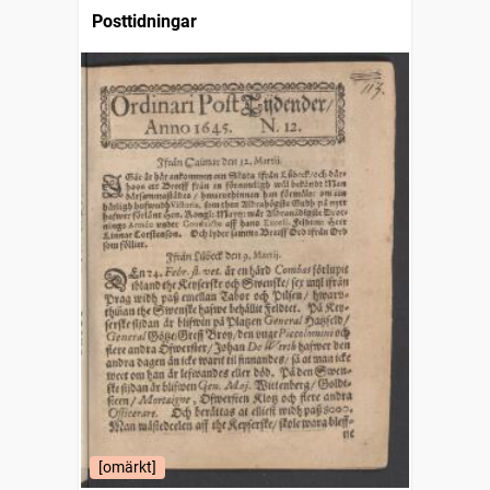
Posttidningar
[omärkt]