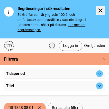
Begränsningar i sökresultaten
Sökträffar som är yngre än 100 år och
omfattas av upphovsrätten visas inte längre i
tjänsten när du söker på distans.
Läs mer om
begränsningen.
Logga in
Om tjänsten
Svenska tidningar
Filtrera
Tidsperiod
Titel
Till 1848-08-01
Rensa alla filter