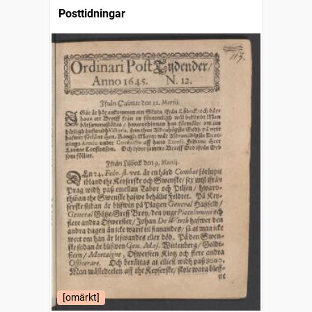
Posttidningar
[omärkt]