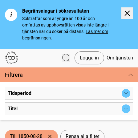
Begränsningar i sökresultaten
Sökträffar som är yngre än 100 år och
omfattas av upphovsrätten visas inte längre i
tjänsten när du söker på distans.
Läs mer om
begränsningen.
Logga in
Om tjänsten
Svenska tidningar
Filtrera
Tidsperiod
Titel
Till 1850-08-28
Rensa alla filter