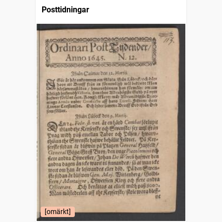
Posttidningar
[omärkt]