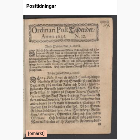
Posttidningar
[omärkt]