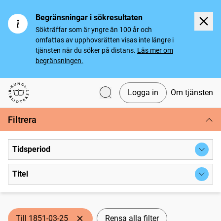
Begränsningar i sökresultaten
Sökträffar som är yngre än 100 år och
omfattas av upphovsrätten visas inte längre i
tjänsten när du söker på distans.
Läs mer om
begränsningen.
Logga in
Om tjänsten
Svenska tidningar
Filtrera
Tidsperiod
Titel
Till 1851-03-25
Rensa alla filter