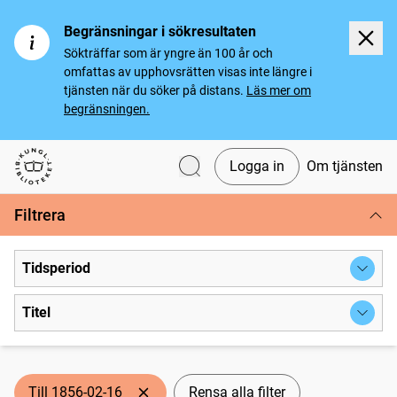
Begränsningar i sökresultaten
Sökträffar som är yngre än 100 år och
omfattas av upphovsrätten visas inte längre i
tjänsten när du söker på distans.
Läs mer om
begränsningen.
Logga in
Om tjänsten
Svenska tidningar
Filtrera
Tidsperiod
Titel
Till 1856-02-16
Rensa alla filter