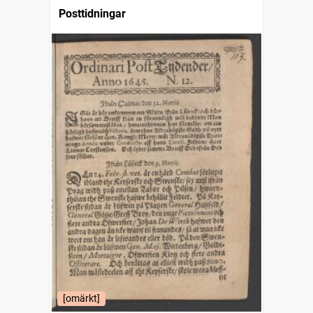
Posttidningar
[omärkt]