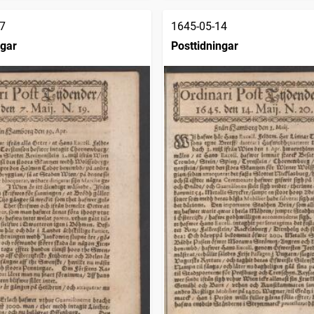
7
1645-05-14
ngar
Posttidningar