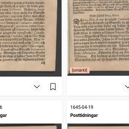
[omärkt]
6
1645-04-19
ngar
Posttidningar