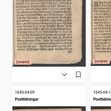
Tidning för stora Kopparbergs län
1 046
träffar
Calmarposten (Kalmar : 1795)
1 042
träffar
Landskrona tidning
1 000
träffar
Åbo tidning
981
träffar
Nyköpings weckoblad (Nyköping : 1786)
974
träffar
Nyköpingsbladet (Nyköping : 1850)
963
träffar
Skara tidning (Skara : 1838)
945
träffar
Stockholms tidning
910
träffar
Folkets röst (Stockholm : 1849)
903
träffar
Härnösandsposten
889
träffar
Extra posten
877
[omärkt]
[omärkt]
träffar
Carlshamns tidning
873
träffar
Götheborgsbladet
838
träffar
Gengångaren
838
träffar
Mariestads weckoblad (Mariestad : 1817)
782
träffar
Norrländska korrespondenten
782
träffar
1645-04-09
1645-04-1
Jemtlands tidning
775
träffar
Posttidningar
Posttidni
Freja
758
träffar
Hallands läns tidning (Halmstad : 1825)
752
träffar