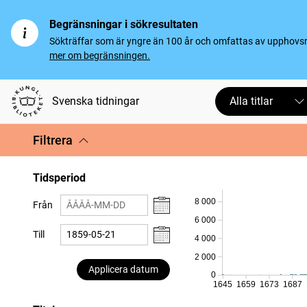
Begränsningar i sökresultaten
Sökträffar som är yngre än 100 år och omfattas av upphovsrät
mer om begränsningen.
Svenska tidningar
Alla titlar
Filtrera
Tidsperiod
8 000
Från
6 000
Till
4 000
2 000
Applicera datum
0
1645
1659
1673
1687