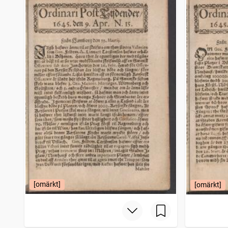
Nya Wermlandstidningen
744
träffar
Hudikswalls weckoblad
744
träffar
Ystads tidning (1852)
741
träffar
Stockholms aftonpost (Stockholm : 1848)
735
träffar
[omärkt]
[omärkt]