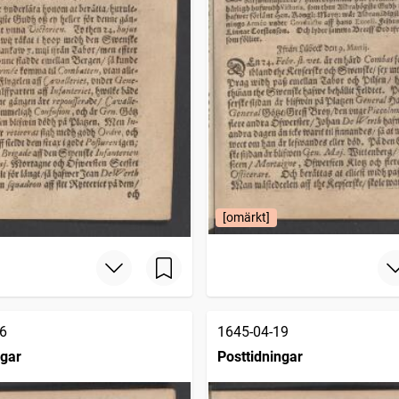
[omärkt]
6
1645-04-19
ngar
Posttidningar