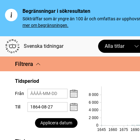
Begränsningar i sökresultaten
Sökträffar som är yngre än 100 år och omfattas av upphovsrät
mer om begränsningen.
Svenska tidningar
Alla titlar
Filtrera
Tidsperiod
Från
8 000
6 000
Till
4 000
2 000
Applicera datum
0
1645
1660
1675
1690