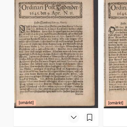
Hudikswalls weckoblad
970
träffar
Skara tidning (Skara : 1838)
945
träffar
Halmstadsbladet
941
träffar
Norrbottensposten (1847)
920
träffar
[omärkt]
[omärkt]