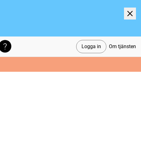
Logga in
Om tjänsten
Söktips