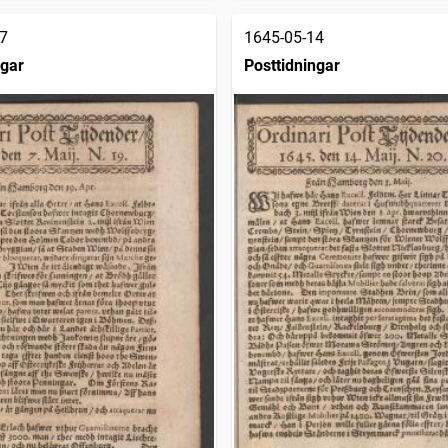
7
1645-05-14
ngar
Posttidningar