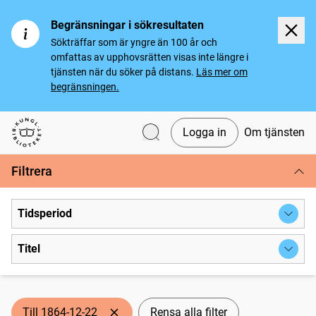
Begränsningar i sökresultaten
Sökträffar som är yngre än 100 år och
omfattas av upphovsrätten visas inte längre i
tjänsten när du söker på distans.
Läs mer om
begränsningen.
Logga in
Om tjänsten
Svenska tidningar
Filtrera
Tidsperiod
Titel
Till 1864-12-22
Rensa alla filter