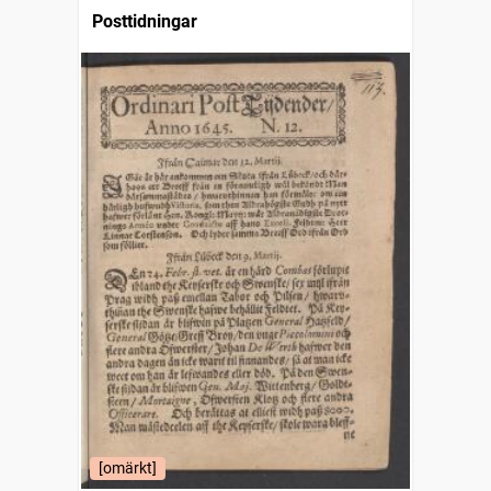
Posttidningar
[omärkt]