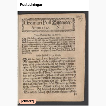
Posttidningar
[omärkt]