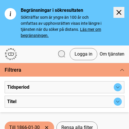
Begränsningar i sökresultaten
Sökträffar som är yngre än 100 år och
omfattas av upphovsrätten visas inte längre i
tjänsten när du söker på distans.
Läs mer om
begränsningen.
Logga in
Om tjänsten
Svenska tidningar
Filtrera
Tidsperiod
Titel
Till 1866-01-30
Rensa alla filter