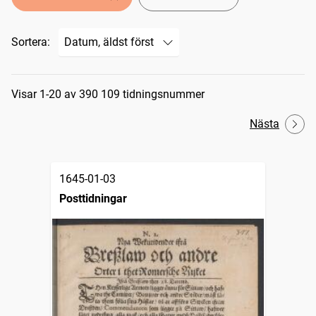
Sortera:
Sökresultat
Visar 1-20 av 390 109 tidningsnummer
Nästa
1645-01-03
Posttidningar