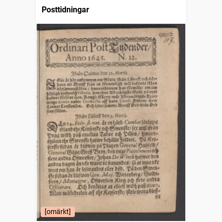
Posttidningar
[omärkt]