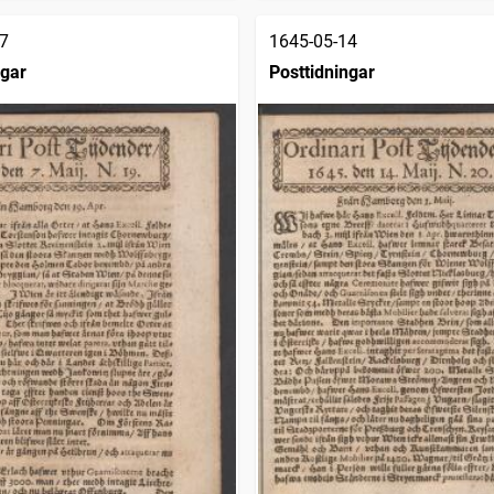
7
1645-05-14
ngar
Posttidningar