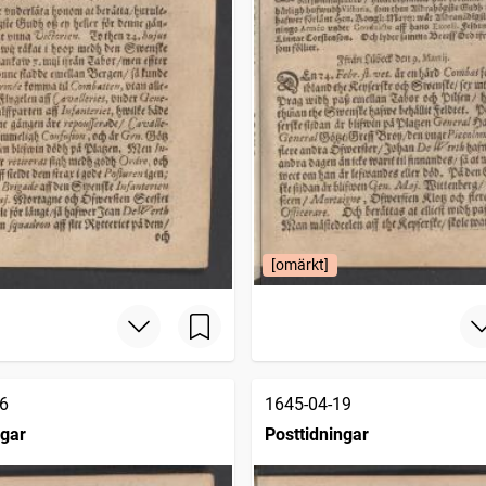
[omärkt]
6
1645-04-19
ngar
Posttidningar