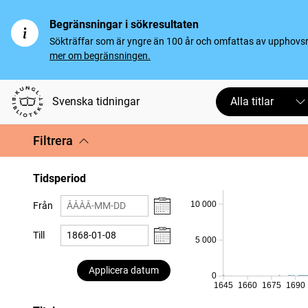
Begränsningar i sökresultaten
Sökträffar som är yngre än 100 år och omfattas av upphovsrät
mer om begränsningen.
Svenska tidningar
Alla titlar
Filtrera
Tidsperiod
10 000
Från
Till
5 000
Applicera datum
0
1645
1660
1675
1690