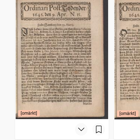
Umebladet
1 064
träffar
Hallandsposten
1 049
träffar
Weckoblad från Gefle
1 046
träffar
Tidning för stora Kopparbergs län
1 046
träffar
[omärkt]
[omärkt]