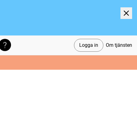
Logga in
Om tjänsten
Söktips