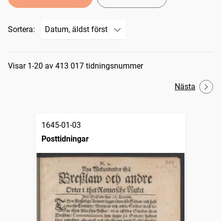
Sortera:
Sökresultat
Visar 1-20 av 413 017 tidningsnummer
Nästa
1645-01-03
Posttidningar