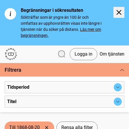
Begränsningar i sökresultaten
Sökträffar som är yngre än 100 år och
omfattas av upphovsrätten visas inte längre i
tjänsten när du söker på distans.
Läs mer om
begränsningen.
Logga in
Om tjänsten
Svenska tidningar
Filtrera
Tidsperiod
Titel
Till 1868-08-20
Rensa alla filter