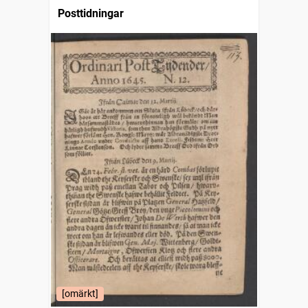
Posttidningar
[omärkt]