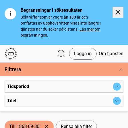
Begränsningar i sökresultaten
Sökträffar som är yngre än 100 år och
omfattas av upphovsrätten visas inte längre i
tjänsten när du söker på distans.
Läs mer om
begränsningen.
Logga in
Om tjänsten
Svenska tidningar
Filtrera
Tidsperiod
Titel
Till 1868-09-30
Rensa alla filter