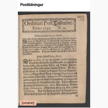
Posttidningar
[omärkt]