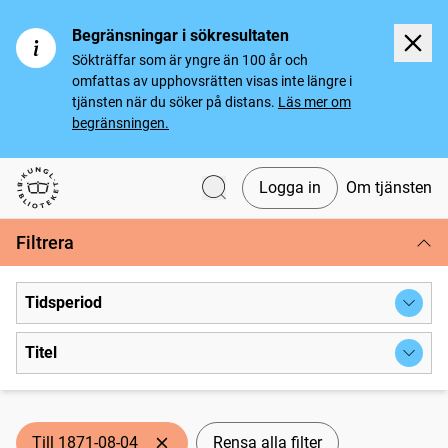
Begränsningar i sökresultaten
Sökträffar som är yngre än 100 år och
omfattas av upphovsrätten visas inte längre i
tjänsten när du söker på distans.
Läs mer om
begränsningen.
Logga in
Om tjänsten
Svenska tidningar
Filtrera
Tidsperiod
Titel
Till 1871-08-04
Rensa alla filter