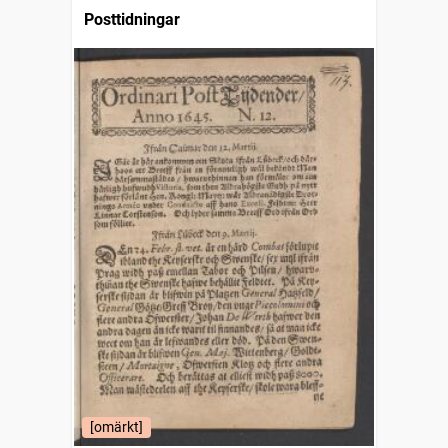
Posttidningar
[omärkt]