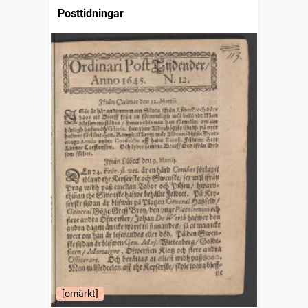
Posttidningar
[omärkt]