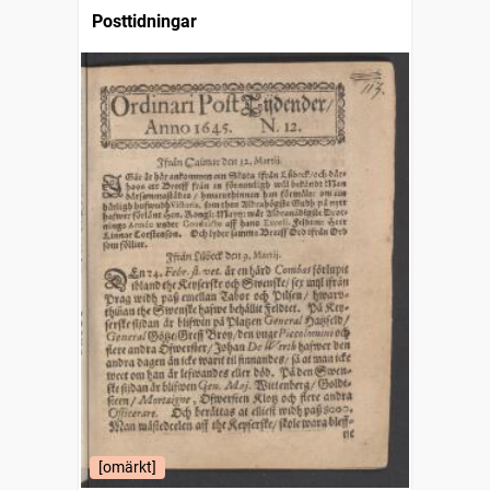
Posttidningar
[omärkt]