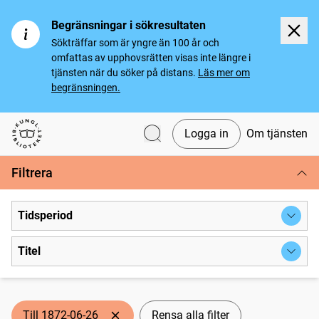
Begränsningar i sökresultaten
Sökträffar som är yngre än 100 år och
omfattas av upphovsrätten visas inte längre i
tjänsten när du söker på distans.
Läs mer om
begränsningen.
Logga in
Om tjänsten
Svenska tidningar
Filtrera
Tidsperiod
Titel
Till 1872-06-26
Rensa alla filter