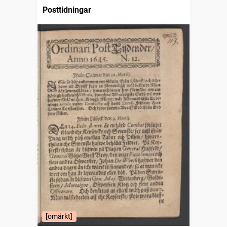
Posttidningar
[omärkt]