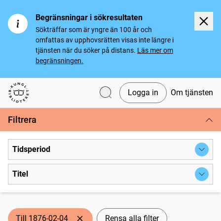
Begränsningar i sökresultaten
Sökträffar som är yngre än 100 år och
omfattas av upphovsrätten visas inte längre i
tjänsten när du söker på distans.
Läs mer om
begränsningen.
Logga in
Om tjänsten
Svenska tidningar
Filtrera
Tidsperiod
Titel
Till 1876-02-04
Rensa alla filter