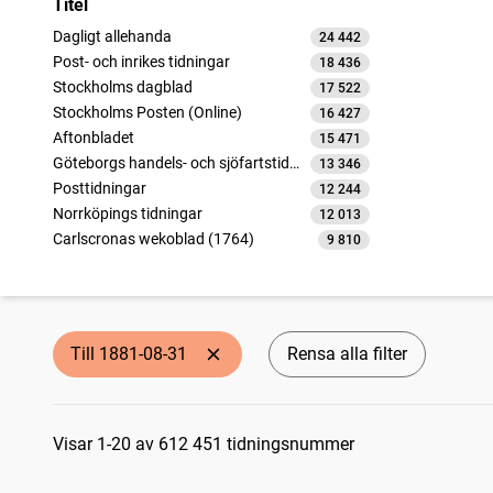
Titel
Dagligt allehanda
24 442
träffar
Post- och inrikes tidningar
18 436
träffar
Stockholms dagblad
17 522
träffar
Stockholms Posten (Online)
16 427
träffar
Aftonbladet
15 471
träffar
Göteborgs handels- och sjöfartstidning (1832)
13 346
träffar
Posttidningar
12 244
träffar
Norrköpings tidningar
12 013
träffar
Carlscronas wekoblad (1764)
9 810
träffar
Götheborgs allehanda
9 193
träffar
Götheborgs tidningar
8 400
träffar
Inrikes tidningar
7 398
träffar
Göteborgsposten
6 685
träffar
Till 1881-08-31
Rensa alla filter
Nya Dagligt Allehanda
6 612
träffar
Öresundsposten (Helsingborg : 1847)
6 530
träffar
Sökresultat
Linköpingsbladet
6 046
träffar
Jönköpings tidning
Visar 1-20 av 612 451 tidningsnummer
5 837
träffar
Norrlandsposten (1837)
5 598
träffar
Dagens nyheter
5 375