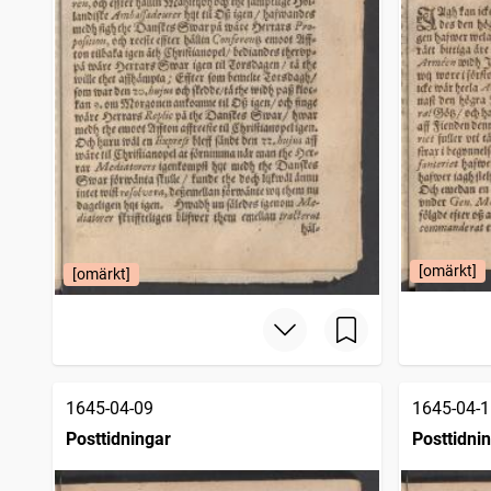
Södermanlands läns tidning
1 948
träffar
Cimbrishamnsbladet
1 944
träffar
Sölvesborgsposten
1 907
träffar
Sköfde tidning (Skövde : 1858)
1 896
träffar
Smålandsposten
1 860
träffar
Najaden
1 849
träffar
Upsala tidning
1 846
träffar
Fahlu weckoblad
1 836
träffar
Christinehamns allehanda
1 830
träffar
Umebladet
1 826
träffar
Norrbottensposten (1847)
1 822
[omärkt]
[omärkt]
träffar
Nyköpingsbladet (Nyköping : 1850)
1 792
träffar
Upsala stads och länstidning
1 768
träffar
Götheborgsposten (Göteborg : 1813)
1 757
träffar
Wäktaren, tidning för stat och kyrka
1 708
träffar
Calmar tidning
1 696
träffar
1645-04-09
1645-04-1
Hwad nytt
1 695
träffar
Posttidningar
Posttidni
Malmö handels- och sjöfartstidning
1 636
träffar
Jönköpingsposten
1 628
träffar