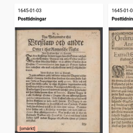
träffar
Lunds weckoblad (1813), nytt och gammalt
5 279
träffar
1645-01-03
1645-01-0
Skånska posten
5 215
träffar
Posttidningar
Posttidni
Malmö allehanda (1827)
5 183
träffar
Östgöta correspondenten
4 984
träffar
Helsingborgsposten
4 672
träffar
Barometern
4 636
träffar
Götheborgska nyheter
4 349
träffar
Hvad nytt (Eksjö : 1843), Eksjö tidning
4 129
träffar
Upsala
4 092
träffar
Karlshamns allehanda
3 973
träffar
Nerikes allehanda
3 957
träffar
Borås tidning
3 876
träffar
Snällposten (Malmö : 1848)
3 825
träffar
Jönköpingsbladet
3 815
träffar
Korrespondenten
3 789
träffar
Vestmanlands läns tidning
3 685
träffar
Svenska tidningen
3 680
träffar
Bohusläns tidning (1838)
3 626
träffar
[omärkt]
Mariestads weckoblad (Mariestad : 1834)
3 578
träffar