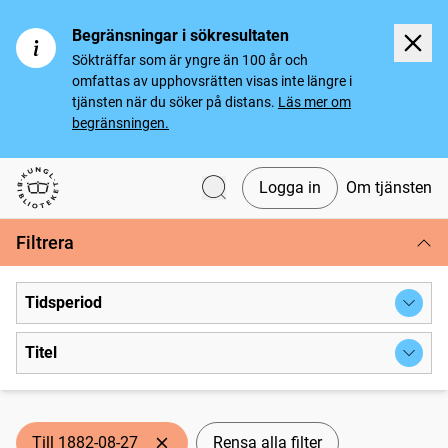
Begränsningar i sökresultaten
Sökträffar som är yngre än 100 år och
omfattas av upphovsrätten visas inte längre i
tjänsten när du söker på distans.
Läs mer om
begränsningen.
Logga in
Om tjänsten
Svenska tidningar
Filtrera
Tidsperiod
Titel
Till 1882-08-27
Rensa alla filter