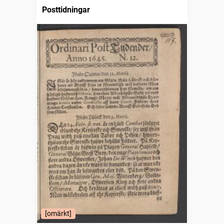
Posttidningar
[omärkt]