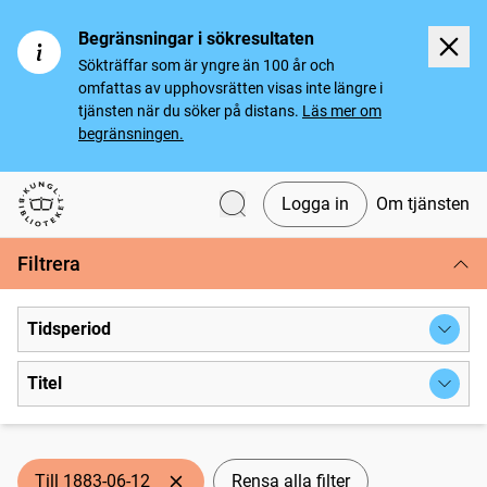
Begränsningar i sökresultaten
Sökträffar som är yngre än 100 år och
omfattas av upphovsrätten visas inte längre i
tjänsten när du söker på distans.
Läs mer om
begränsningen.
Logga in
Om tjänsten
Svenska tidningar
Filtrera
Tidsperiod
Titel
Till 1883-06-12
Rensa alla filter