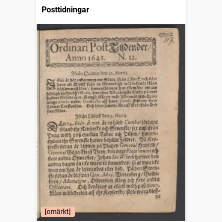
Posttidningar
[omärkt]