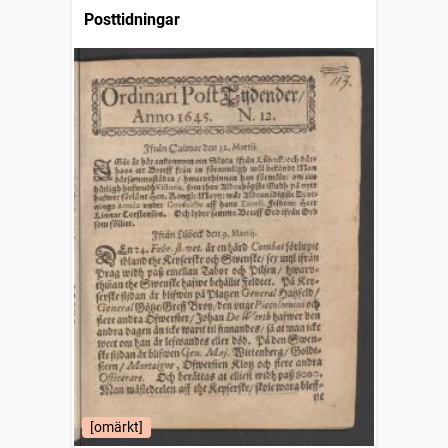
Posttidningar
[omärkt]