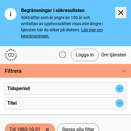
Begränsningar i sökresultaten
Sökträffar som är yngre än 100 år och
omfattas av upphovsrätten visas inte längre i
tjänsten när du söker på distans.
Läs mer om
begränsningen.
Logga in
Om tjänsten
Svenska tidningar
Filtrera
Tidsperiod
Titel
Till 1883-10-31
Rensa alla filter