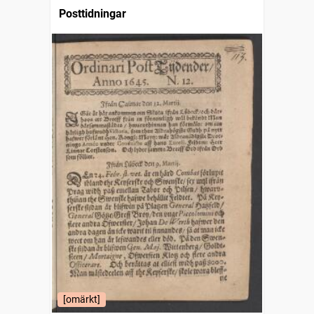
Posttidningar
[omärkt]