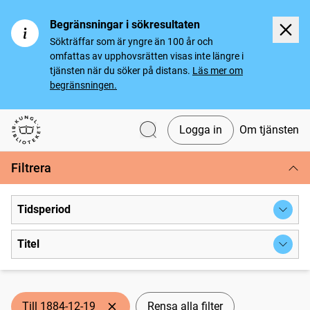
Begränsningar i sökresultaten
Sökträffar som är yngre än 100 år och
omfattas av upphovsrätten visas inte längre i
tjänsten när du söker på distans.
Läs mer om
begränsningen.
Logga in
Om tjänsten
Svenska tidningar
Filtrera
Tidsperiod
Titel
Till 1884-12-19
Rensa alla filter