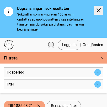
Begränsningar i sökresultaten
Sökträffar som är yngre än 100 år och
omfattas av upphovsrätten visas inte längre i
tjänsten när du söker på distans.
Läs mer om
begränsningen.
Logga in
Om tjänsten
Svenska tidningar
Filtrera
Tidsperiod
Titel
Till 1885-03-21
Rensa alla filter