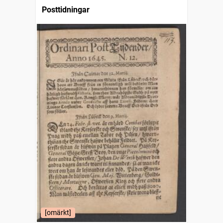
Posttidningar
[omärkt]