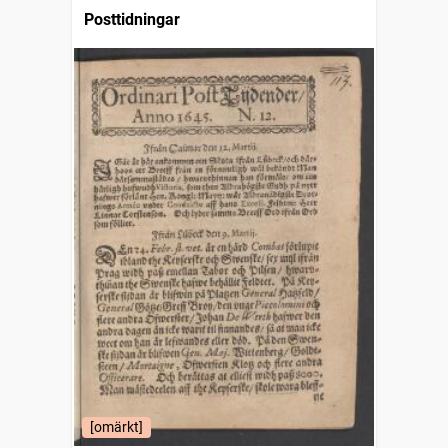
Posttidningar
[omärkt]