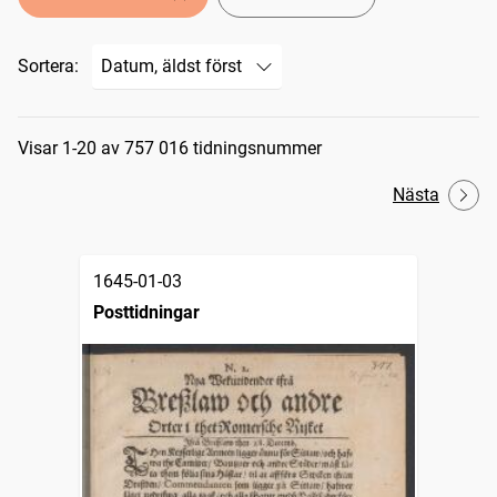
Sortera:
Sökresultat
Visar 1-20 av 757 016 tidningsnummer
Nästa
1645-01-03
Posttidningar