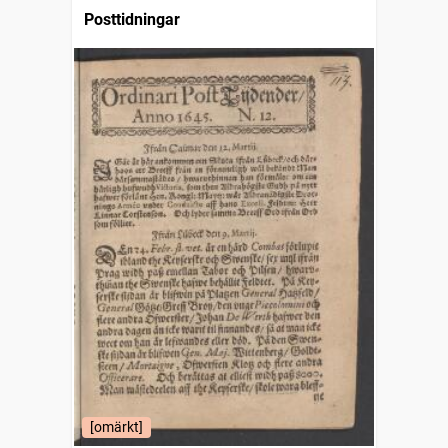
Posttidningar
[omärkt]