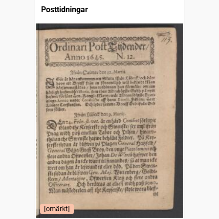
Posttidningar
[omärkt]