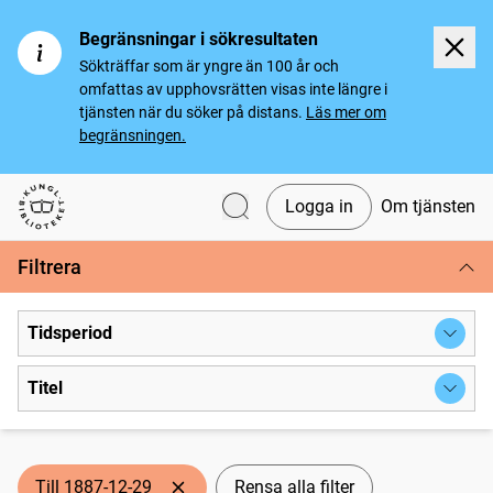
Begränsningar i sökresultaten
Sökträffar som är yngre än 100 år och
omfattas av upphovsrätten visas inte längre i
tjänsten när du söker på distans.
Läs mer om
begränsningen.
Logga in
Om tjänsten
Svenska tidningar
Filtrera
Tidsperiod
Titel
Till 1887-12-29
Rensa alla filter