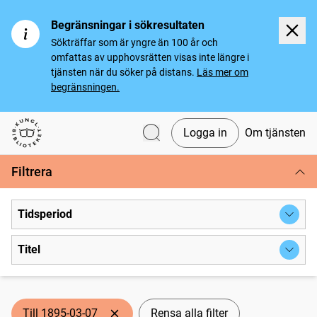
Begränsningar i sökresultaten
Sökträffar som är yngre än 100 år och
omfattas av upphovsrätten visas inte längre i
tjänsten när du söker på distans.
Läs mer om
begränsningen.
Logga in
Om tjänsten
Svenska tidningar
Filtrera
Tidsperiod
Titel
Till 1895-03-07
Rensa alla filter