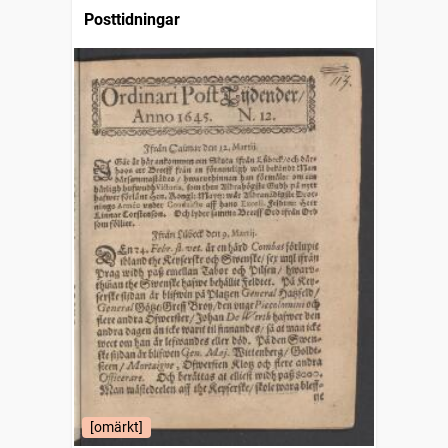
Posttidningar
[omärkt]