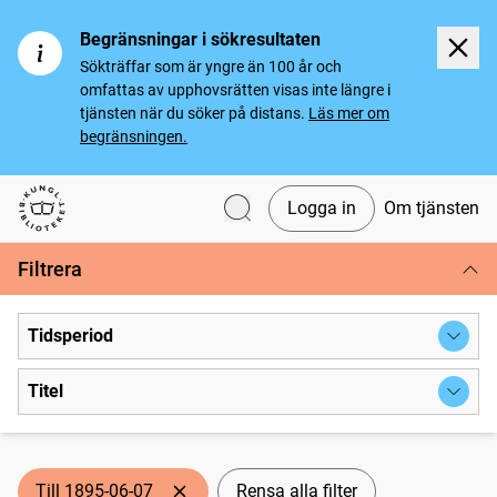
Begränsningar i sökresultaten
Sökträffar som är yngre än 100 år och
omfattas av upphovsrätten visas inte längre i
tjänsten när du söker på distans.
Läs mer om
begränsningen.
Logga in
Om tjänsten
Svenska tidningar
Filtrera
Tidsperiod
Titel
Till 1895-06-07
Rensa alla filter