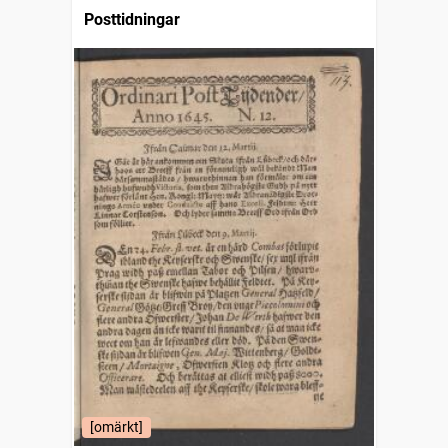
Posttidningar
[omärkt]