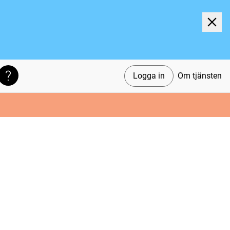
Logga in
Om tjänsten
Söktips