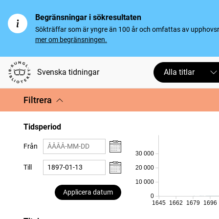
Begränsningar i sökresultaten
Sökträffar som är yngre än 100 år och omfattas av upphovsrät
mer om begränsningen.
Svenska tidningar
Alla titlar
Filtrera
Tidsperiod
Från
30 000
Till
20 000
10 000
Applicera datum
0
1645
1662
1679
1696