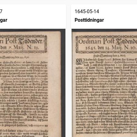
7
1645-05-14
ngar
Posttidningar