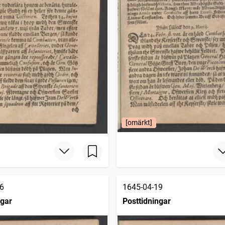
[omärkt]
6
1645-04-19
ngar
Posttidningar