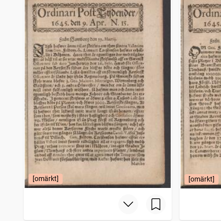
Eskilstuna tidning (1867)
2 749
träffar
Karlskrona weckoblad
2 748
träffar
Norrbottens kuriren
2 741
träffar
Correspondenten
2 735
träffar
[omärkt]
[omärkt]