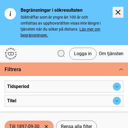
Begränsningar i sökresultaten
Sökträffar som är yngre än 100 år och
omfattas av upphovsrätten visas inte längre i
tjänsten när du söker på distans.
Läs mer om
begränsningen.
Logga in
Om tjänsten
Svenska tidningar
Filtrera
Tidsperiod
Titel
Till 1897-09-30
Rensa alla filter