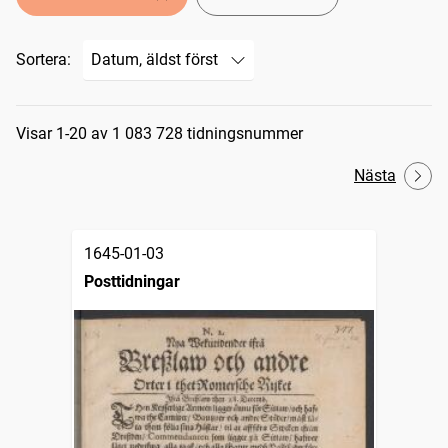
Sortera:
Sökresultat
Visar 1-20 av 1 083 728 tidningsnummer
Nästa
1645-01-03
Posttidningar