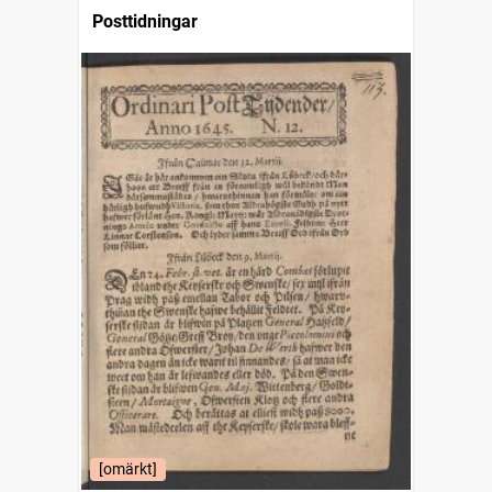
Posttidningar
[omärkt]