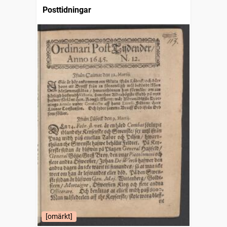
Posttidningar
[omärkt]