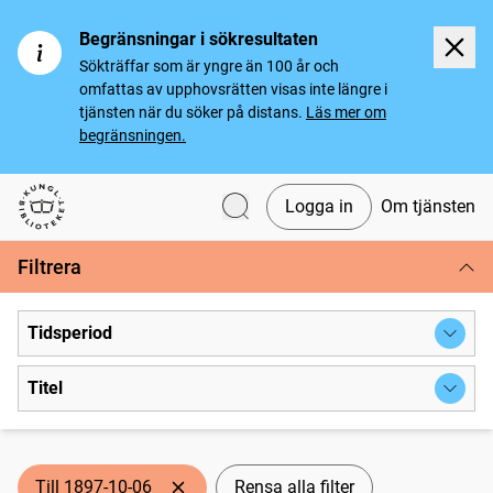
Begränsningar i sökresultaten
Sökträffar som är yngre än 100 år och
omfattas av upphovsrätten visas inte längre i
tjänsten när du söker på distans.
Läs mer om
begränsningen.
Logga in
Om tjänsten
Svenska tidningar
Filtrera
Tidsperiod
Titel
Till 1897-10-06
Rensa alla filter