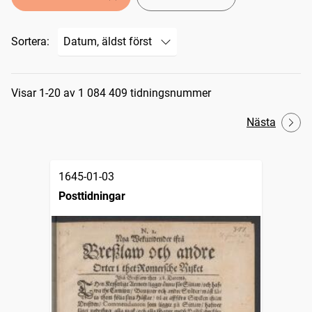
Sortera:
Sökresultat
Visar 1-20 av 1 084 409 tidningsnummer
Nästa
1645-01-03
Posttidningar