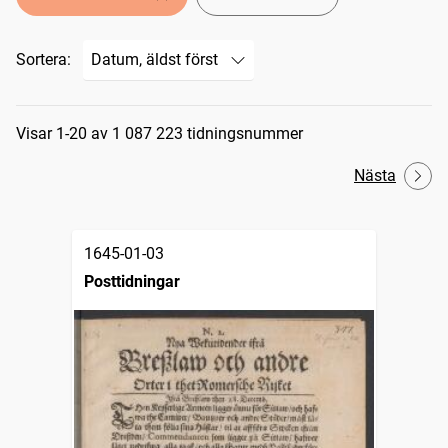
Sortera:
Sökresultat
Visar 1-20 av 1 087 223 tidningsnummer
Nästa
1645-01-03
Posttidningar