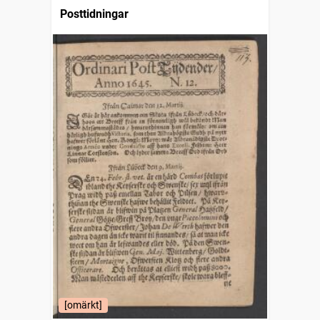
Posttidningar
[omärkt]