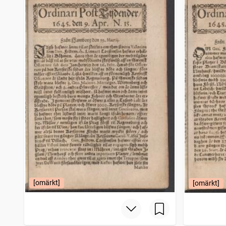
Karlskrona weckoblad
3 188
träffar
Hudiksvallsposten
3 174
träffar
Filipstads stads och bergslags tidning
3 134
träffar
Stockholmstidningen (1889)
3 119
träffar
[omärkt]
[omärkt]