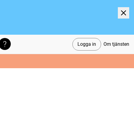
Logga in
Om tjänsten
Söktips