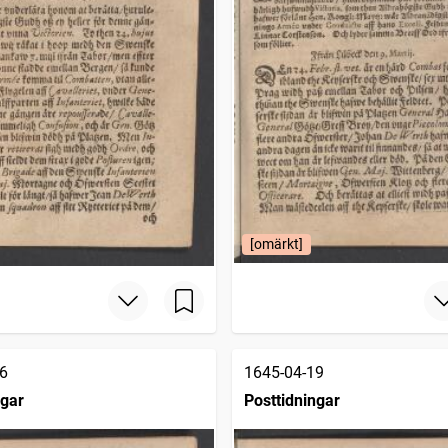
[omärkt]
6
1645-04-19
ngar
Posttidningar