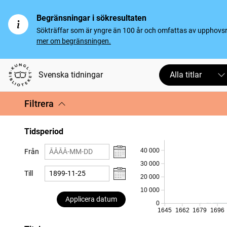
Begränsningar i sökresultaten
Sökträffar som är yngre än 100 år och omfattas av upphovsrät
mer om begränsningen.
Svenska tidningar
Alla titlar
Filtrera
Tidsperiod
40 000
Från
30 000
Till
20 000
10 000
Applicera datum
0
1645
1662
1679
1696