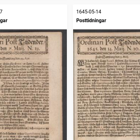
7
1645-05-14
ngar
Posttidningar