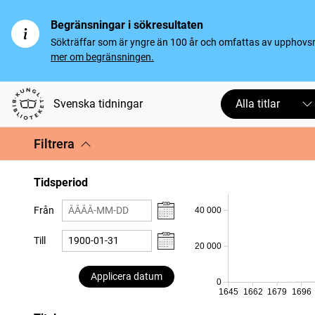
Begränsningar i sökresultaten
Sökträffar som är yngre än 100 år och omfattas av upphovsrät
mer om begränsningen.
Svenska tidningar
Alla titlar
Filtrera
Tidsperiod
Från
40 000
Till
20 000
Applicera datum
0
1645
1662
1679
1696