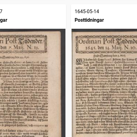
7
1645-05-14
ngar
Posttidningar