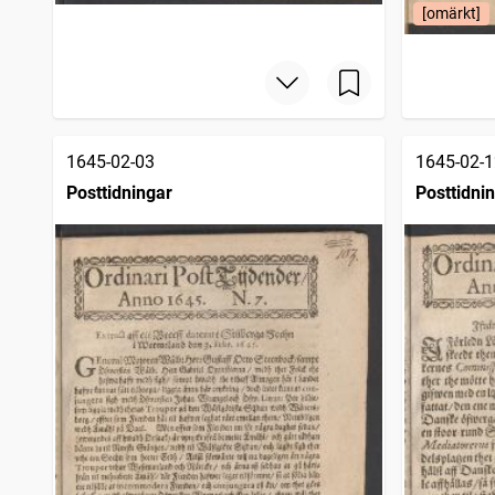
Gefleposten (1864)
[omärkt]
5 665
träffar
Hallandsposten
5 654
träffar
Tidning för Falu län och stad
5 622
träffar
Västerviks veckoblad
5 621
träffar
Nya Wexjöbladet
5 480
träffar
Västernorrlands allehanda
5 313
träffar
1645-02-03
1645-02-1
Folkets tidning
5 192
träffar
Hvad nytt (Eksjö : 1843), Eksjö tidning
Posttidningar
Posttidni
5 037
träffar
Södermanlands läns tidning
5 024
träffar
Helsingborgs dagblad
4 960
träffar
Smålandsposten
4 919
träffar
Upsalaposten
4 872
träffar
Fäderneslandet (Stockholm : 1852)
4 871
träffar
Svenska dagbladet
4 758
träffar
Tidning för Wenersborgs stad och län
4 756
träffar
Blekinge läns tidning
4 714
träffar
Helsingborgsposten
4 672
träffar
Jönköpingsposten
4 407
träffar
Götheborgska nyheter
4 349
träffar