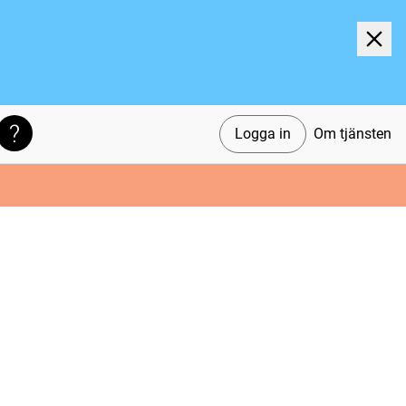
Logga in
Om tjänsten
Söktips