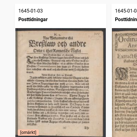
träffar
Barometern
8 250
träffar
1645-01-03
1645-01-0
Nerikes allehanda
8 044
träffar
Posttidningar
Posttidni
Härnösandsposten
7 926
träffar
Lunds weckoblad (1813), nytt och gammalt
7 807
träffar
Kristianstadsbladet
7 648
träffar
Inrikes tidningar
7 398
träffar
Korrespondenten
7 171
träffar
Upsala
6 962
träffar
Malmö allehanda (1827)
6 728
träffar
Borås tidning
6 678
träffar
Sundsvallsposten
6 503
träffar
Vestmanlands läns tidning
6 436
träffar
Karlshamns allehanda
6 423
träffar
Jönköpings tidning
6 300
träffar
Kalmar
6 130
träffar
Linköpingsbladet
6 046
träffar
Nya Wermlandstidningen
5 912
träffar
Skånska aftonbladet
5 872
träffar
[omärkt]
Wadstena läns tidning
5 853
träffar