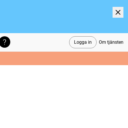
Logga in
Om tjänsten
Söktips