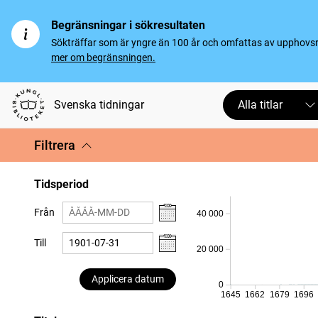
Begränsningar i sökresultaten
Sökträffar som är yngre än 100 år och omfattas av upphovsrät
mer om begränsningen.
Svenska tidningar
Alla titlar
Filtrera
Tidsperiod
Från
40 000
Till
20 000
Applicera datum
0
1645
1662
1679
1696