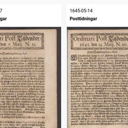
7
1645-05-14
ngar
Posttidningar