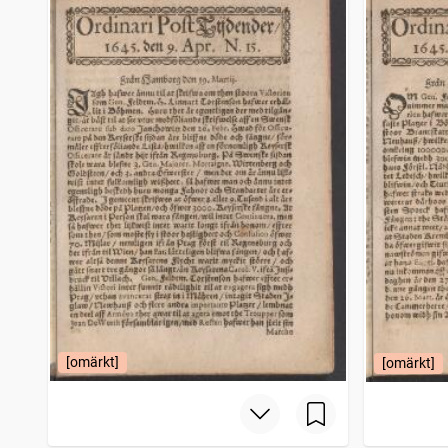
Allmänna journalen
3 381
träffar
Blekingsposten (Karlskrona : 1885)
3 357
träffar
Aftonbladet (Göteborg : 1811)
3 352
träffar
Svenska morgonbladet
3 344
träffar
[omärkt]
[omärkt]