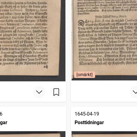
[omärkt]
6
1645-04-19
ngar
Posttidningar