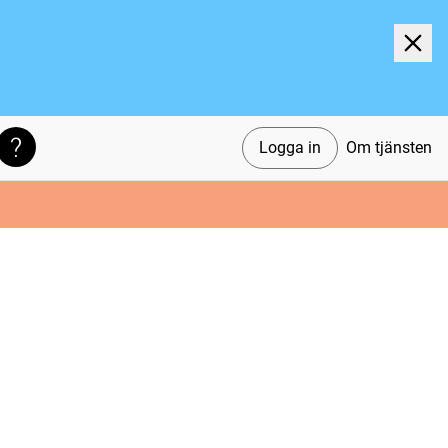
Logga in
Om tjänsten
Söktips