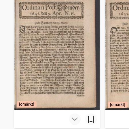
Svenska morgonbladet
3 404
träffar
Allmänna journalen
3 381
träffar
Blekingsposten (Karlskrona : 1885)
3 357
träffar
Aftonbladet (Göteborg : 1811)
3 352
träffar
[omärkt]
[omärkt]