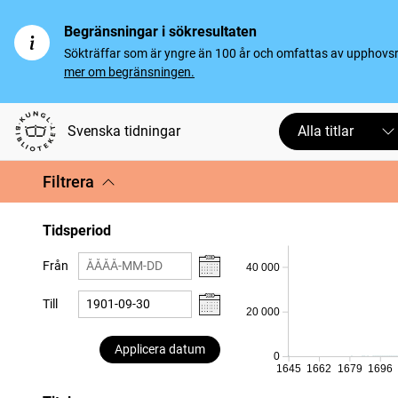
Begränsningar i sökresultaten
Sökträffar som är yngre än 100 år och omfattas av upphovsrät
mer om begränsningen.
Svenska tidningar
Alla titlar
Filtrera
Tidsperiod
Från
40 000
Till
20 000
Applicera datum
0
1645
1662
1679
1696