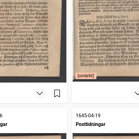
[omärkt]
6
1645-04-19
ngar
Posttidningar