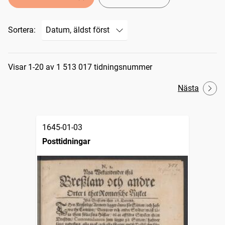
Sortera:
Sökresultat
Visar 1-20 av 1 513 017 tidningsnummer
Nästa
1645-01-03
Posttidningar