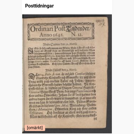
Posttidningar
[omärkt]