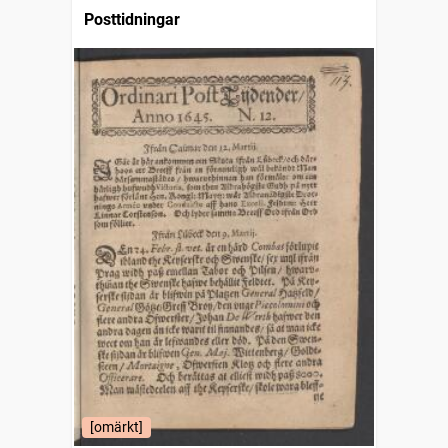
Posttidningar
[omärkt]