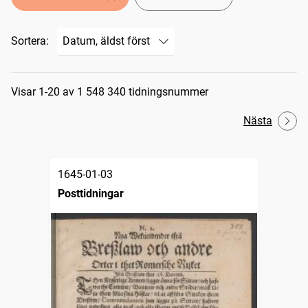
Sortera:
Sökresultat
Visar 1-20 av 1 548 340 tidningsnummer
Nästa
1645-01-03
Posttidningar