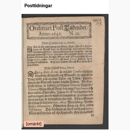
Posttidningar
[omärkt]