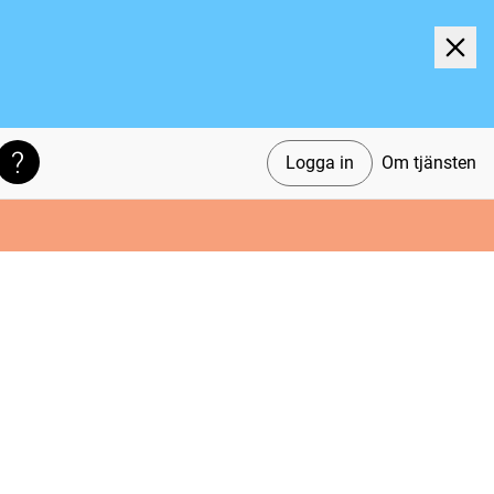
Logga in
Om tjänsten
Söktips