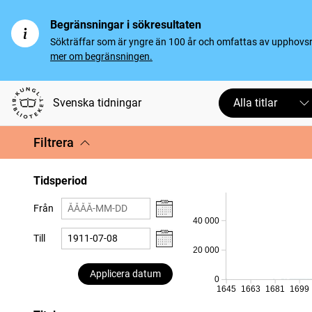
Begränsningar i sökresultaten
Sökträffar som är yngre än 100 år och omfattas av upphovsrät
mer om begränsningen.
Svenska tidningar
Alla titlar
Filtrera
Tidsperiod
Från
40 000
Till
20 000
Applicera datum
0
1645
1663
1681
1699