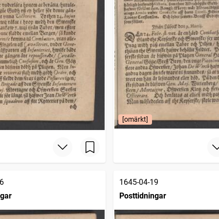
[omärkt]
6
1645-04-19
ngar
Posttidningar