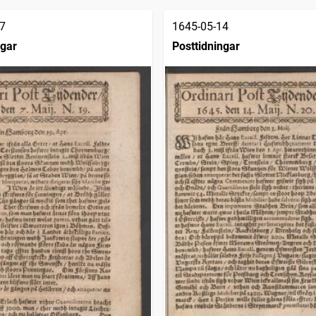
7
1645-05-14
ngar
Posttidningar