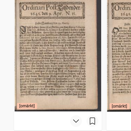
Mariestads weckoblad (Mariestad : 1834)
3 917
träffar
Snällposten (Malmö : 1848)
3 825
träffar
Jönköpingsbladet
3 815
träffar
Wermlands allehanda
3 782
träffar
[omärkt]
[omärkt]