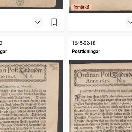
[omärkt]
2
1645-02-18
ngar
Posttidningar