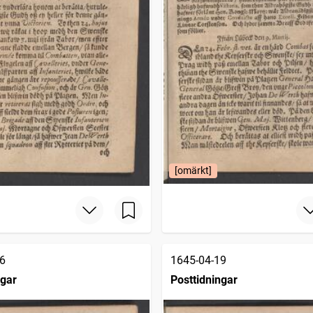
[omärkt]
6
1645-04-19
ngar
Posttidningar