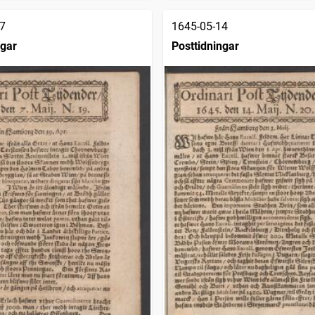
7
1645-05-14
ngar
Posttidningar