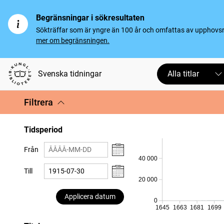
Begränsningar i sökresultaten
Sökträffar som är yngre än 100 år och omfattas av upphovsrät
mer om begränsningen.
Svenska tidningar
Alla titlar
Filtrera
Tidsperiod
Från
40 000
Till
20 000
Applicera datum
0
1645
1663
1681
1699