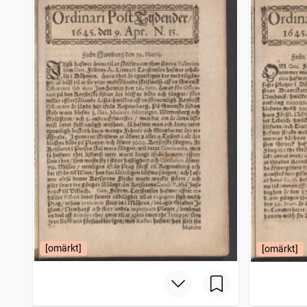
Nora stads och Bergslags tidning
4 043
träffar
Bohusläns tidning (1838)
3 985
träffar
Mariestads weckoblad (Mariestad : 1834)
3 917
träffar
Snällposten (Malmö : 1848)
3 825
träffar
[omärkt]
[omärkt]