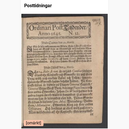
Posttidningar
[omärkt]