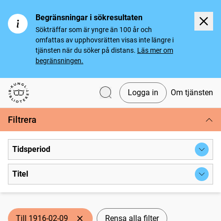
Begränsningar i sökresultaten
Sökträffar som är yngre än 100 år och
omfattas av upphovsrätten visas inte längre i
tjänsten när du söker på distans.
Läs mer om
begränsningen.
Logga in
Om tjänsten
Svenska tidningar
Filtrera
Tidsperiod
Titel
Till 1916-02-09
Rensa alla filter