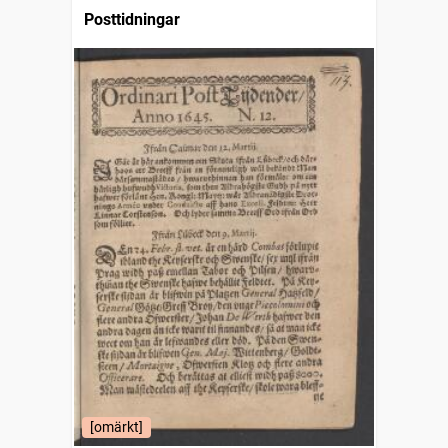
Posttidningar
[omärkt]