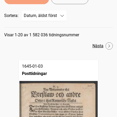
Sortera:
Sökresultat
Visar 1-20 av 1 582 036 tidningsnummer
Nästa
1645-01-03
Posttidningar