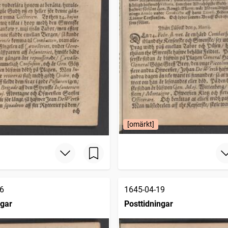
[omärkt]
6
1645-04-19
ngar
Posttidningar