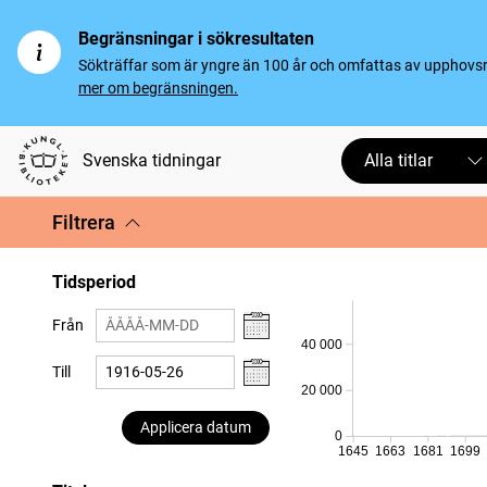
Begränsningar i sökresultaten
Sökträffar som är yngre än 100 år och omfattas av upphovsrät
mer om begränsningen.
Svenska tidningar
Alla titlar
Filtrera
Tidsperiod
Från
40 000
Till
20 000
Applicera datum
0
1645
1663
1681
1699