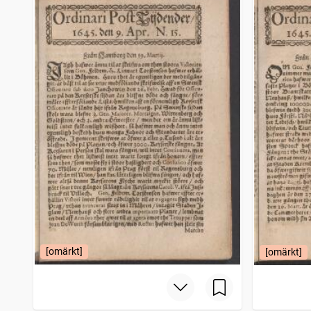
Nora stads och Bergslags tidning
4 043
träffar
Bohusläns tidning (1838)
3 985
träffar
Mariestads weckoblad (Mariestad : 1834)
3 917
träffar
Snällposten (Malmö : 1848)
3 825
träffar
[omärkt]
[omärkt]