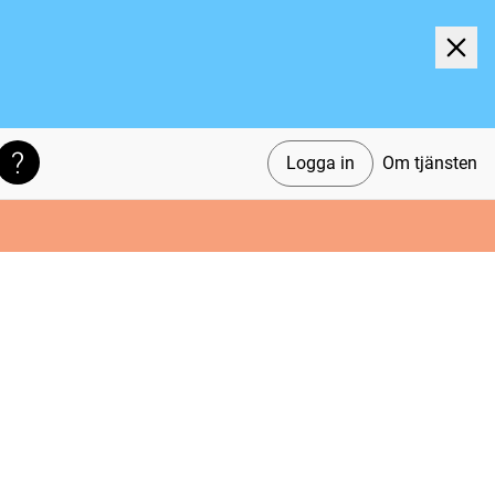
Logga in
Om tjänsten
Söktips