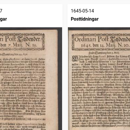
7
1645-05-14
ngar
Posttidningar