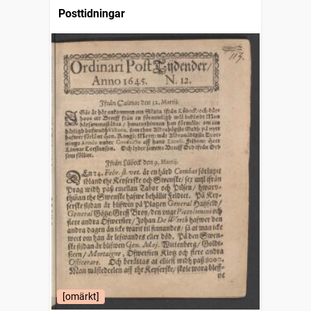
Posttidningar
[omärkt]