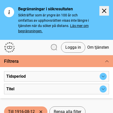
Begränsningar i sökresultaten
Sökträffar som är yngre än 100 år och
omfattas av upphovsrätten visas inte längre i
tjänsten när du söker på distans.
Läs mer om
begränsningen.
Logga in
Om tjänsten
Svenska tidningar
Filtrera
Tidsperiod
Titel
Till 1916-08-12
Rensa alla filter