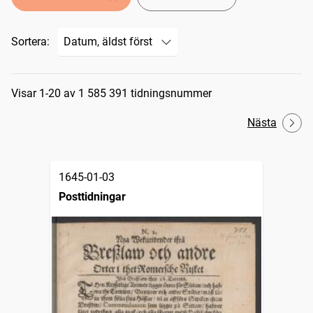
Sortera:
Sökresultat
Visar 1-20 av 1 585 391 tidningsnummer
Nästa
1645-01-03
Posttidningar