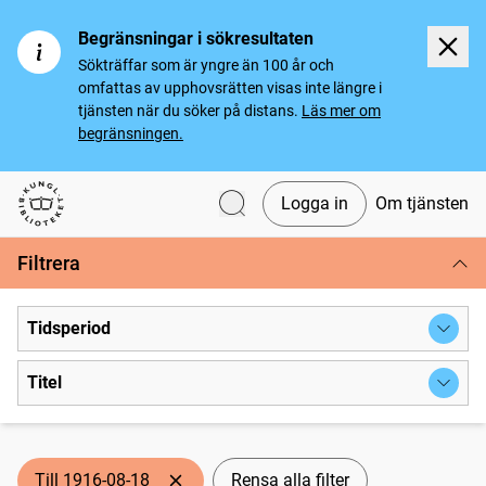
Begränsningar i sökresultaten
Sökträffar som är yngre än 100 år och
omfattas av upphovsrätten visas inte längre i
tjänsten när du söker på distans.
Läs mer om
begränsningen.
Logga in
Om tjänsten
Svenska tidningar
Filtrera
Tidsperiod
Titel
Till 1916-08-18
Rensa alla filter