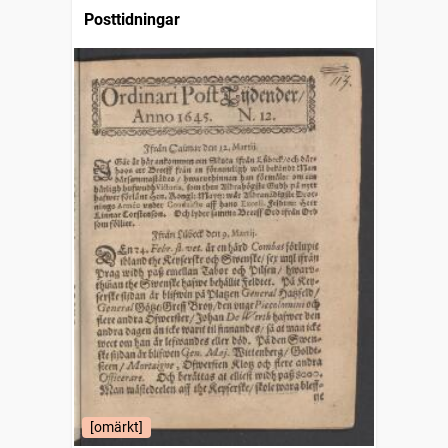
Posttidningar
[omärkt]