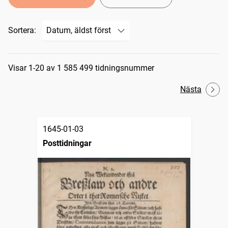
Sortera:
Sökresultat
Visar 1-20 av 1 585 499 tidningsnummer
Nästa
1645-01-03
Posttidningar