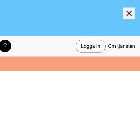
Logga in
Om tjänsten
Söktips