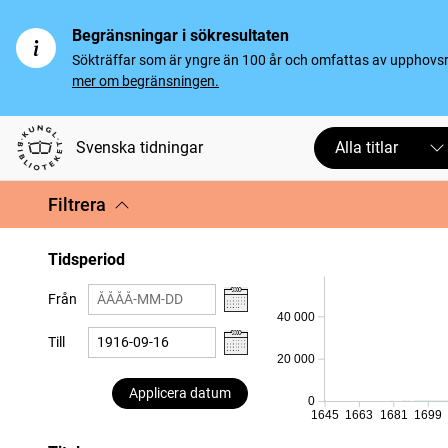
Begränsningar i sökresultaten
Sökträffar som är yngre än 100 år och omfattas av upphovsrät
mer om begränsningen.
Svenska tidningar
Alla titlar
Filtrera
Tidsperiod
Från
40 000
Till
20 000
Applicera datum
0
1645
1663
1681
1699