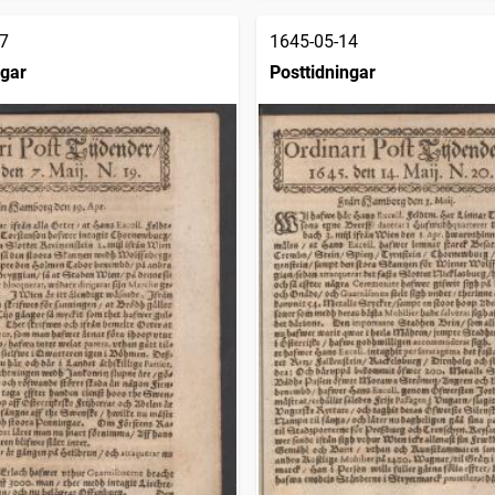
7
1645-05-14
ngar
Posttidningar