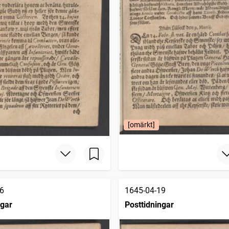
[omärkt]
6
1645-04-19
ngar
Posttidningar