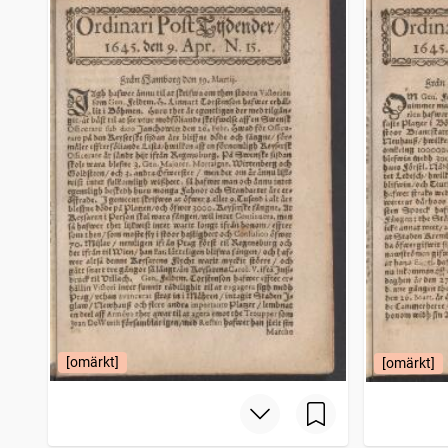
Nora stads och Bergslags tidning
4 043
träffar
Bohusläns tidning (1838)
3 985
träffar
Mariestads weckoblad (Mariestad : 1834)
3 917
träffar
Snällposten (Malmö : 1848)
3 825
träffar
[omärkt]
[omärkt]