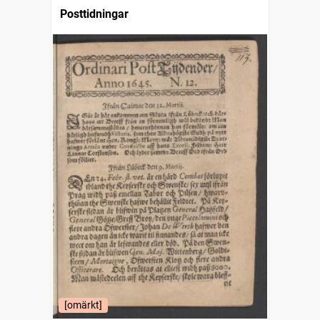
Posttidningar
[omärkt]