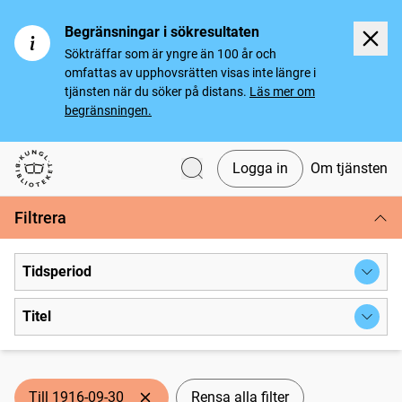
Begränsningar i sökresultaten
Sökträffar som är yngre än 100 år och
omfattas av upphovsrätten visas inte längre i
tjänsten när du söker på distans.
Läs mer om
begränsningen.
Logga in
Om tjänsten
Svenska tidningar
Filtrera
Tidsperiod
Titel
Till 1916-09-30
Rensa alla filter