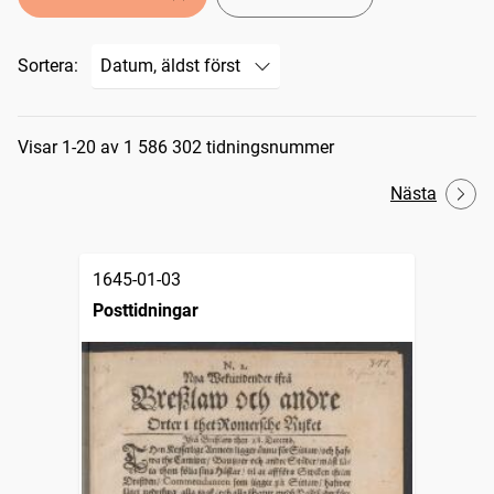
Sortera:
Sökresultat
Visar 1-20 av 1 586 302 tidningsnummer
Nästa
1645-01-03
Posttidningar