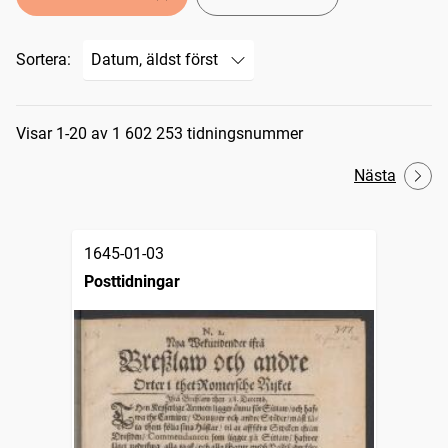
Sortera:
Sökresultat
Visar 1-20 av 1 602 253 tidningsnummer
Nästa
1645-01-03
Posttidningar