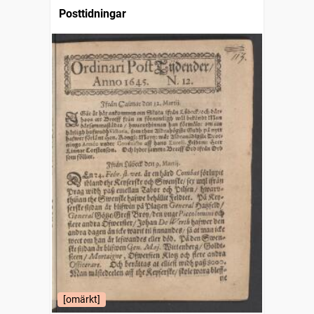
Posttidningar
[omärkt]