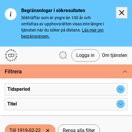
Begränsningar i sökresultaten
Sökträffar som är yngre än 100 år och
omfattas av upphovsrätten visas inte längre i
tjänsten när du söker på distans.
Läs mer om
begränsningen.
Logga in
Om tjänsten
Svenska tidningar
Filtrera
Tidsperiod
Titel
Till 1919-02-22
Rensa alla filter