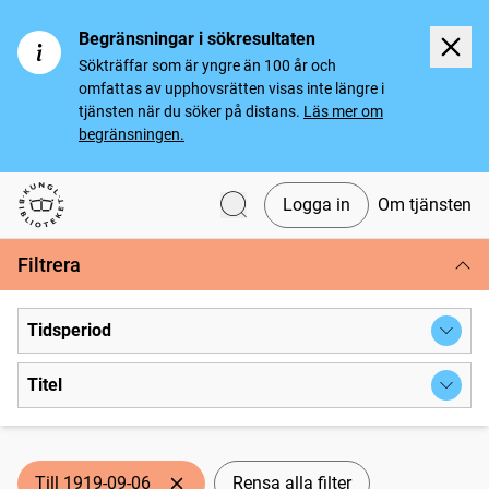
Begränsningar i sökresultaten
Sökträffar som är yngre än 100 år och
omfattas av upphovsrätten visas inte längre i
tjänsten när du söker på distans.
Läs mer om
begränsningen.
Logga in
Om tjänsten
Svenska tidningar
Filtrera
Tidsperiod
Titel
Till 1919-09-06
Rensa alla filter