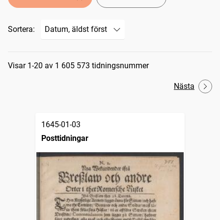
Sortera:
Sökresultat
Visar 1-20 av 1 605 573 tidningsnummer
Nästa
1645-01-03
Posttidningar