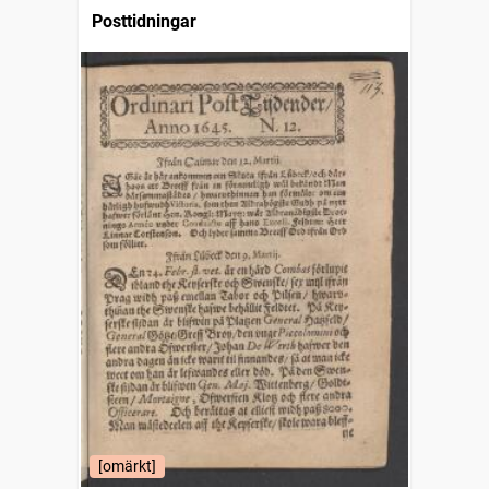
Posttidningar
[omärkt]